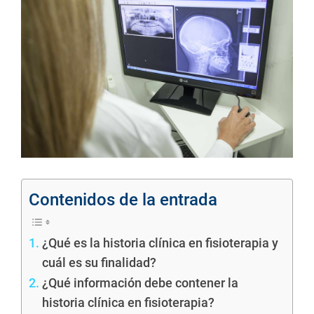
imagen
SERVICIOS DIGITALES
más
grande
MANUAL APP
BLOG
CONTACTO
Contenidos de la entrada
¿Qué es la historia clínica en fisioterapia y
cuál es su finalidad?
¿Qué información debe contener la
historia clínica en fisioterapia?