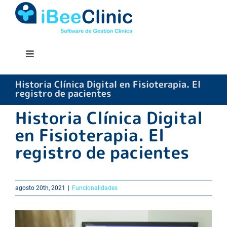
Saltar
al
contenido
Toggle
Navigation
INICIO
Historia Clínica Digital en Fisioterapia. El
registro de pacientes
Historia Clínica Digital
SOFTWARE
en Fisioterapia. El
registro de pacientes
FUNCIONALIDADES
TARIFAS
agosto 20th, 2021
|
Funcionalidades
MODULOS
Ver