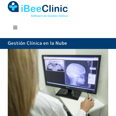
Saltar
al
contenido
Toggle
Navigation
INICIO
Gestión Clínica en la Nube
SOFTWARE
FUNCIONALIDADES
TARIFAS
MODULOS